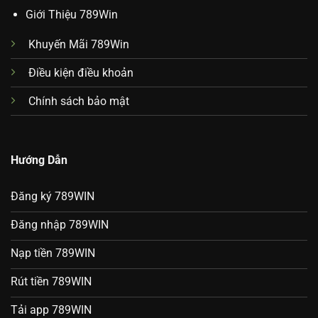
Giới Thiệu 789Win
Khuyến Mãi 789Win
Điều kiện điều khoản
Chính sách bảo mật
Hướng Dẫn
Đăng ký 789WIN
Đăng nhập 789WIN
Nạp tiền 789WIN
Rút tiền 789WIN
Tải app 789WIN