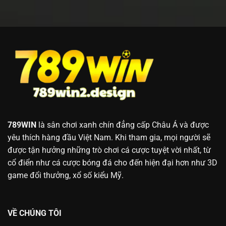
789WIN
là sân chơi xanh chín đẳng cấp Châu Á và được
yêu thích hàng đầu Việt Nam. Khi tham gia, mọi người sẽ
được tận hưởng những trò chơi cá cược tuyệt vời nhất, từ
cổ điển như cá cược bóng đá cho đến hiện đại hơn như 3D
game đổi thưởng, xổ số kiểu Mỹ.
VỀ CHÚNG TÔI