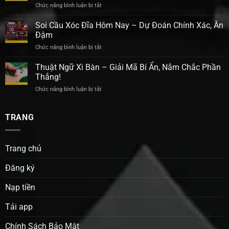
Chức năng bình luận bị tắt
ở
Hình
Ngay!
Poker
Baccarat
Đổi
Soi Cầu Xóc Đĩa Hôm Nay – Dự Đoán Chính Xác, Ăn
–
Thưởng
Chơi
Đậm
Chơi
Là
Chức năng bình luận bị tắt
ở
Ở
Thắng
Soi
Đâu
Lớn!
Cầu
Thuật Ngữ Xì Bàn – Giải Mã Bí Ẩn, Nắm Chắc Phần
Uy
Xóc
Tín?
Thắng!
Đĩa
Khám
Chức năng bình luận bị tắt
ở
Hôm
Phá
Thuật
Nay
Ngay!
Ngữ
–
Xì
TRANG
Dự
Bàn
Đoán
–
Chính
Giải
Xác,
Trang chủ
Mã
Ăn
Bí
Đậm
Đăng ký
Ẩn,
Nắm
Chắc
Nạp tiền
Phần
Thắng!
Tải app
Chính Sách Bảo Mật