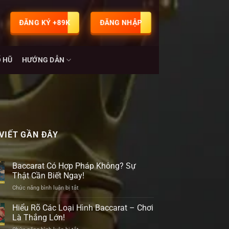
ĐĂNG KÝ +89K
ĐĂNG NHẬP
 HŨ
HƯỚNG DẪN
 VIẾT GẦN ĐÂY
Baccarat Có Hợp Pháp Không? Sự
Thật Cần Biết Ngay!
Chức năng bình luận bị tắt
ở
Baccarat
Có
Hiểu Rõ Các Loại Hình Baccarat – Chơi
Hợp
Là Thắng Lớn!
Pháp