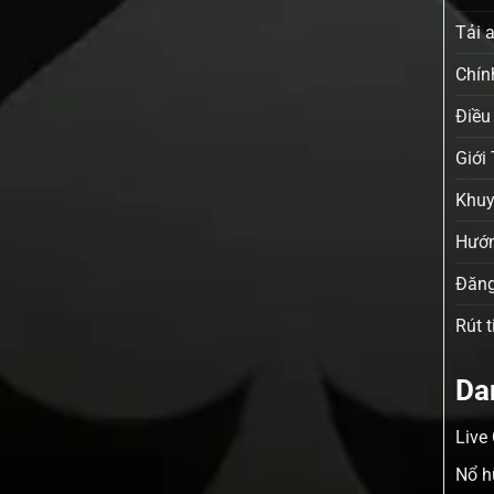
Tải 
Chín
Điều
Giới
Khuy
Hướ
Đăng
Rút 
Da
Live
Nổ h