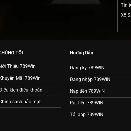
Tin 
Xổ S
CHÚNG TÔI
Hướng Dẫn
iới Thiệu 789Win
Đăng ký 789WIN
Khuyến Mãi 789Win
Đăng nhập 789WIN
Điều kiện điều khoản
Nạp tiền 789WIN
Chính sách bảo mật
Rút tiền 789WIN
Tải app 789WIN