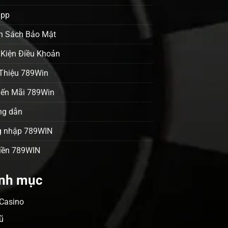
Phần
Thắng!
app
h Sách Bảo Mật
 Kiện Điều Khoản
 Thiệu 789Win
ến Mãi 789Win
ng dẫn
 nhập 789WIN
tiền 789WIN
nh mục
 Casino
ũ