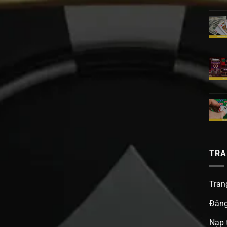
TRA
Tran
Đăng
Nạp 