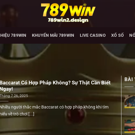
THIỆU 789WIN
KHUYẾN MÃI 789WIN
LIVE CASINO
XỔ SỐ
NỔ
BÀI
Baccarat Có Hợp Pháp Không? Sự Thật Cần Biết
Ngay!
Tháng 7 26, 2025
Nhiều người thắc mắc Baccarat có hợp pháp không khi tìm
hiểu về trò chơi [...]