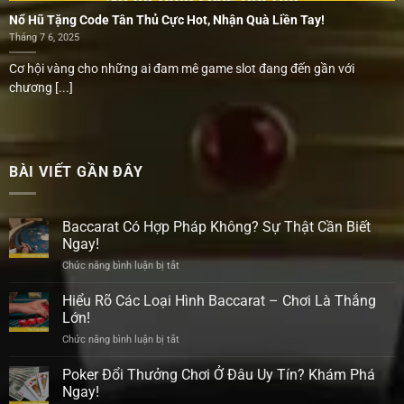
Nổ Hũ Tặng Code Tân Thủ Cực Hot, Nhận Quà Liền Tay!
Tháng 7 6, 2025
Cơ hội vàng cho những ai đam mê game slot đang đến gần với
chương [...]
BÀI VIẾT GẦN ĐÂY
Baccarat Có Hợp Pháp Không? Sự Thật Cần Biết
Ngay!
Chức năng bình luận bị tắt
ở
Baccarat
Có
Hiểu Rõ Các Loại Hình Baccarat – Chơi Là Thắng
Hợp
Lớn!
Pháp
Chức năng bình luận bị tắt
ở
Không?
Hiểu
Sự
Rõ
Poker Đổi Thưởng Chơi Ở Đâu Uy Tín? Khám Phá
Thật
Các
Cần
Ngay!
Loại
Biết