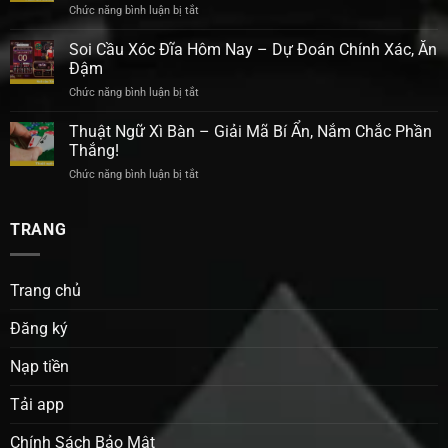
Chức năng bình luận bị tắt
ở
Hình
Ngay!
Poker
Baccarat
Đổi
Soi Cầu Xóc Đĩa Hôm Nay – Dự Đoán Chính Xác, Ăn
–
Thưởng
Chơi
Đậm
Chơi
Là
Chức năng bình luận bị tắt
ở
Ở
Thắng
Soi
Đâu
Lớn!
Cầu
Thuật Ngữ Xì Bàn – Giải Mã Bí Ẩn, Nắm Chắc Phần
Uy
Xóc
Tín?
Thắng!
Đĩa
Khám
Chức năng bình luận bị tắt
ở
Hôm
Phá
Thuật
Nay
Ngay!
Ngữ
–
Xì
TRANG
Dự
Bàn
Đoán
–
Chính
Giải
Xác,
Trang chủ
Mã
Ăn
Bí
Đậm
Đăng ký
Ẩn,
Nắm
Chắc
Nạp tiền
Phần
Thắng!
Tải app
Chính Sách Bảo Mật