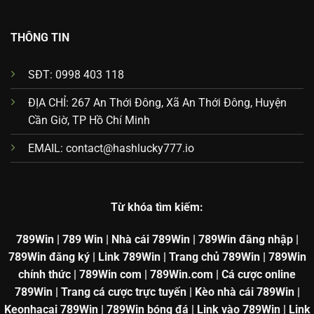
THÔNG TIN
SĐT: 0998 403 118
ĐỊA CHỈ: 267 An Thới Đông, Xã An Thới Đông, Huyện
Cần Giờ, TP Hồ Chí Minh
EMAIL:
contact@hashlucky777.io
Từ khóa tìm kiếm:
789Win | 789 Win | Nhà cái 789Win | 789Win đăng nhập |
789Win đăng ký | Link 789Win | Trang chủ 789Win | 789Win
chính thức | 789Win com | 789Win.com | Cá cược online
789Win | Trang cá cược trực tuyến | Kèo nhà cái 789Win |
Keonhacai 789Win | 789Win bóng đá | Link vào 789Win | Link