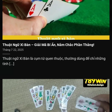
Thuật Ngữ Xì Bàn – Giải Mã Bí Ẩn, Nắm Chắc Phần Thắng!
Tháng 7 22, 2025
Thuật ngữ Xì Bàn là cụm từ quen thuộc, thường dùng để chỉ những
tình [...]