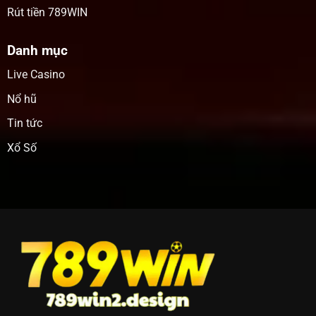
Rút tiền 789WIN
Danh mục
Live Casino
Nổ hũ
Tin tức
Xổ Số