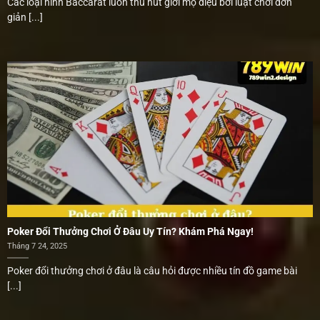
Các loại hình Baccarat luôn thu hút giới mộ điệu bởi luật chơi đơn
giản [...]
Poker Đổi Thưởng Chơi Ở Đâu Uy Tín? Khám Phá Ngay!
Tháng 7 24, 2025
Poker đổi thưởng chơi ở đâu là câu hỏi được nhiều tín đồ game bài
[...]