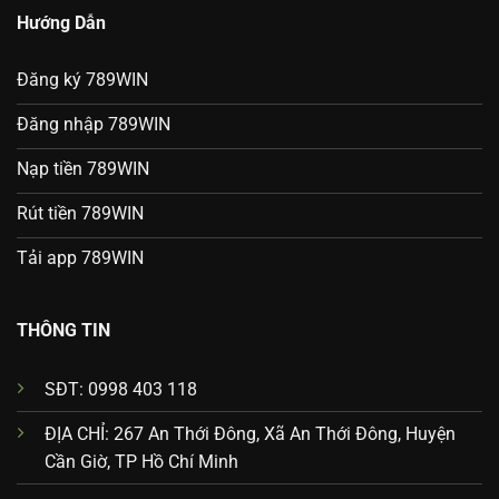
Hướng Dẫn
Đăng ký 789WIN
Đăng nhập 789WIN
Nạp tiền 789WIN
Rút tiền 789WIN
Tải app 789WIN
THÔNG TIN
SĐT: 0998 403 118
ĐỊA CHỈ: 267 An Thới Đông, Xã An Thới Đông, Huyện
Cần Giờ, TP Hồ Chí Minh