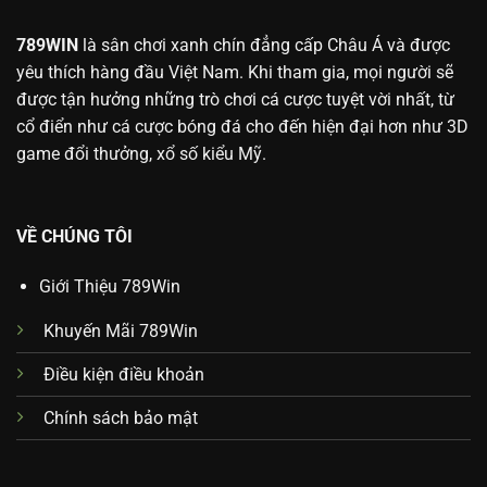
789WIN
là sân chơi xanh chín đẳng cấp Châu Á và được
yêu thích hàng đầu Việt Nam. Khi tham gia, mọi người sẽ
được tận hưởng những trò chơi cá cược tuyệt vời nhất, từ
cổ điển như cá cược bóng đá cho đến hiện đại hơn như 3D
game đổi thưởng, xổ số kiểu Mỹ.
VỀ CHÚNG TÔI
Giới Thiệu 789Win
Khuyến Mãi 789Win
Điều kiện điều khoản
Chính sách bảo mật