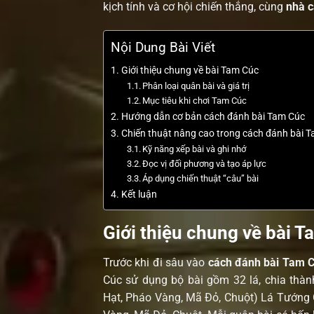
kịch tính và cơ hội chiến thắng, cùng
nhà c
Nội Dung Bài Viết
Giới thiệu chung về bài Tam Cúc
Phân loại quân bài và giá trị
Mục tiêu khi chơi Tam Cúc
Hướng dẫn cơ bản cách đánh bài Tam Cúc
Chiến thuật nâng cao trong cách đánh bài 
Kỹ năng xếp bài và ghi nhớ
Đọc vị đối phương và tạo áp lực
Áp dụng chiến thuật “câu” bài
Kết luận
Giới thiệu chung về bài 
Trước khi đi sâu vào
cách đánh bài Tam 
Cúc sử dụng bộ bài gồm 32 lá, chia thàn
Hạt, Pháo Vàng, Mã Đỏ, Chuột) Lá Tướng Ô