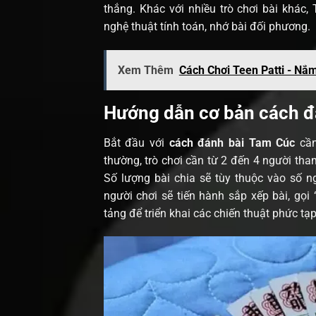
thắng. Khác với nhiều trò chơi bài khác
nghệ thuật tính toán, nhớ bài đối phương.
Xem Thêm
Cách Chơi Teen Patti - Nắ
Hướng dẫn cơ bản cách đ
Bắt đầu với
cách đánh bài Tam Cúc
cần
thường, trò chơi cần từ 2 đến 4 người tha
Số lượng bài chia sẽ tùy thuộc vào số n
người chơi sẽ tiến hành sắp xếp bài, gọi “
tảng để triển khai các chiến thuật phức tạp