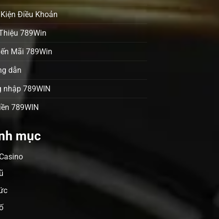
 Kiện Điều Khoản
 Thiệu 789Win
ến Mãi 789Win
ng dẫn
 nhập 789WIN
tiền 789WIN
nh mục
 Casino
ũ
tức
ố