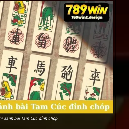
i đánh bài Tam Cúc đỉnh chóp