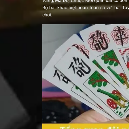
Vàng, Mã Đỏ, Chuột. Mỗi quân bài có bốn l
Bộ bài khác biệt hoàn toàn so với bài Tâ
chơi.