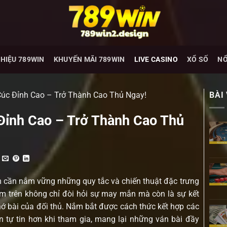
THIỆU 789WIN
KHUYẾN MÃI 789WIN
LIVE CASINO
XỔ SỐ
NỔ
úc Đỉnh Cao – Trở Thành Cao Thủ Ngay!
BÀI
Đỉnh Cao – Trở Thành Cao Thủ
m cần nắm vững những quy tắc và chiến thuật đặc trưng
hẩm trên không chỉ đòi hỏi sự may mắn mà còn là sự kết
hớ bài của đối thủ. Nắm bắt được cách thức kết hợp các
ên tự tin hơn khi tham gia, mang lại những ván bài đầy